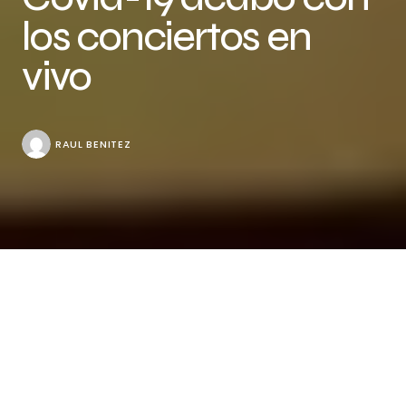
los conciertos en
vivo
RAUL BENITEZ
Por: Daniel Choto / Colaborador
Ver a las parejas bailando el “Atol de elote” en las
fiestas patronales de los pueblos durante un show
de Jhosse Lora es algo que, por ahora, se acabó. El