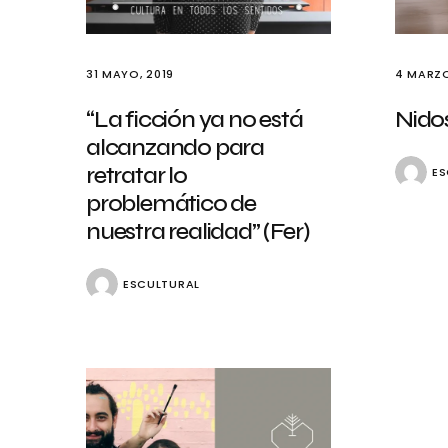
31 MAYO, 2019
4 MARZO
“La ficción ya no está
Nido
alcanzando para
retratar lo
ES
problemático de
nuestra realidad” (Fer)
ESCULTURAL