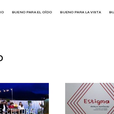
IO
BUENO PARA EL OÍDO
BUENO PARA LA VISTA
BU
o