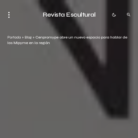
Revista Escultural
Portada
»
Blog
»
Cenpromype abre un nuevo espacio para hablar de
las Mipyme en la región