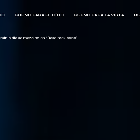
IO
BUENO PARA EL OÍDO
BUENO PARA LA VISTA
BU
l feminicidio se mezclan en “Rosa mexicano”