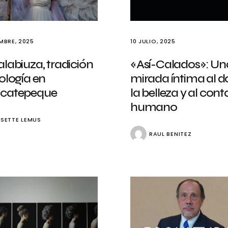
MBRE, 2025
10 JULIO, 2025
labiuza, tradición
«Así-Calados»: Un
ología en
mirada íntima al do
catepeque
la belleza y al con
humano
SSETTE LEMUS
RAUL BENITEZ