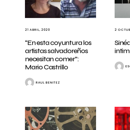
21 ABRIL, 2020
2 OCTUB
“En esta coyuntura los
Sinéd
artistas salvadoreños
intim
necesitan comer”:
Mario Castrillo
ES
RAUL BENITEZ