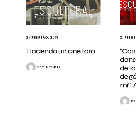
27 FEBRERO, 2019
21 FEBRE
Haciendo un cine foro
“Con
dand
de t
ESCULTURAL
de g
mi”: 
ES