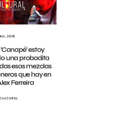
RO, 2019
 ‘Canapé’ estoy
o una probadita
odas esas mezclas
éneros que hay en
Alex Ferreira
CULTURAL